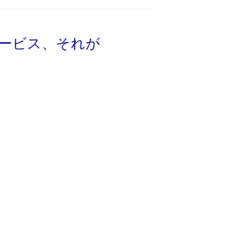
ービス、それが
ariEです。導入しやすく、利用者・図書
ました。電子書籍の選書・購入から貸出し
要ですので、システム導入～運用の労力や