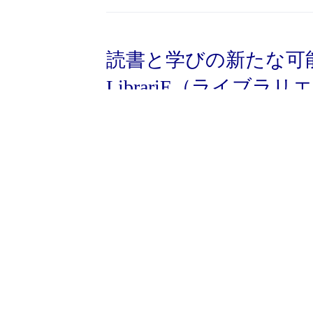
読書と学びの新たな可
LibrariE（ライブラ
図書館サービスにおいてますます重要性が
館担当者双方にとって使いやすい、理想
〇導入しやすいトータルな電子図書
・利用者向けの「電子図書館システム」
管理、ライセンス管理、独自資料管理、
・ネット環境があれば簡単なお手続きで
・システムはクラウドコンピューティン
費用の低減が図れ、安全で安定したサー