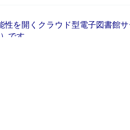
能性を開くクラウド型電子図書館サ
リエ）です。
高まっている電子書籍の提供を、強力に支援する仕組みがLibr
的なクラウド型電子図書館のかたちをご提案します。
館サービス
に図書館担当者向けの「選書オーダリングシステム」を搭載し
予算管理や利用統計までトータルでサポートします。
すぐにも導入が可能です。
グで構築されており、図書館内に電子書籍サーバ等の設置は不
ビス提供が実現されます。