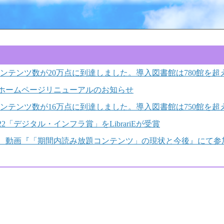
り扱いコンテンツ数が20万点に到達しました。導入図書館は780館を
ホームページリニューアルのお知らせ
り扱いコンテンツ数が16万点に到達しました。導入図書館は750館を
2「デジタル・インフラ賞」をLibrariEが受賞
2に、動画『「期間内読み放題コンテンツ」の現状と今後』にて参