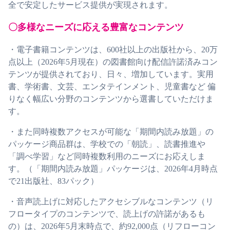
全で安定したサービス提供が実現されます。
〇多様なニーズに応える豊富なコンテンツ
・電子書籍コンテンツは、600社以上の出版社から、20万
点以上（2026年5月現在）の図書館向け配信許諾済みコン
テンツが提供されており、日々、増加しています。実用
書、学術書、文芸、エンタテインメント、児童書など 偏
りなく幅広い分野のコンテンツから選書していただけま
す。
・また同時複数アクセスが可能な「期間内読み放題」の
パッケージ商品群は、学校での「朝読」、読書推進や
「調べ学習」など同時複数利用のニーズにお応えしま
す。（「期間内読み放題」パッケージは、2026年4月時点
で21出版社、83パック）
・音声読上げに対応したアクセシブルなコンテンツ（リ
フロータイプのコンテンツで、読上げの許諾があるも
の）は、2026年5月末時点で、約92,000点（リフローコン