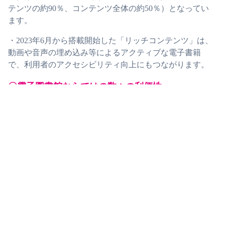
テンツの約90％、コンテンツ全体の約50％）となってい
ます。
・2023年6月から搭載開始した「リッチコンテンツ」は、
動画や音声の埋め込み等によるアクティブな電子書籍
で、利用者のアクセシビリティ向上にもつながります。
〇電子図書館ならではの数々の利便性
・LibrariEは「いつでも」「どこでも」利用できるサービ
スです。利用者はスマートフォン・タブレット・PCか
ら、365日・24時間、どこでも、ストリーミング方式で配
信される電子書籍を借りて読むことができます。
・「図書館まで遠い」「図書館に行く時間が作れない」
といった利用者へのサービス向上にもつながります。
・文字拡大・反転、自動ページ送り、音声読み上げ等の
機能により、高齢者や障がい者に配慮した図書館サービ
スの強化が実現できます。