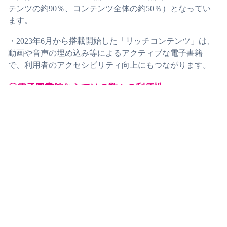
テンツの約90％、コンテンツ全体の約50％）となってい
ます。
・2023年6月から搭載開始した「リッチコンテンツ」は、
動画や音声の埋め込み等によるアクティブな電子書籍
で、利用者のアクセシビリティ向上にもつながります。
〇電子図書館ならではの数々の利便性
・LibrariEは「いつでも」「どこでも」利用できるサービ
スです。利用者はスマートフォン・タブレット・PCか
ら、365日・24時間、どこでも、ストリーミング方式で配
信される電子書籍を借りて読むことができます。
・「図書館まで遠い」「図書館に行く時間が作れない」
といった利用者へのサービス向上にもつながります。
・文字拡大・反転、自動ページ送り、音声読み上げ等の
機能により、高齢者や障がい者に配慮した図書館サービ
スの強化が実現できます。