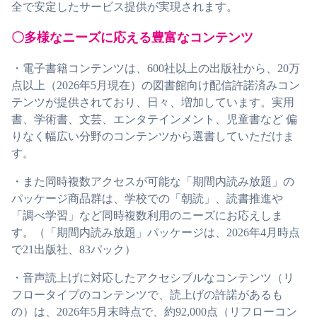
全で安定したサービス提供が実現されます。
〇多様なニーズに応える豊富なコンテンツ
・電子書籍コンテンツは、600社以上の出版社から、20万
点以上（2026年5月現在）の図書館向け配信許諾済みコン
テンツが提供されており、日々、増加しています。実用
書、学術書、文芸、エンタテインメント、児童書など 偏
りなく幅広い分野のコンテンツから選書していただけま
す。
・また同時複数アクセスが可能な「期間内読み放題」の
パッケージ商品群は、学校での「朝読」、読書推進や
「調べ学習」など同時複数利用のニーズにお応えしま
す。（「期間内読み放題」パッケージは、2026年4月時点
で21出版社、83パック）
・音声読上げに対応したアクセシブルなコンテンツ（リ
フロータイプのコンテンツで、読上げの許諾があるも
の）は、2026年5月末時点で、約92,000点（リフローコン