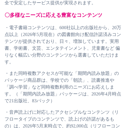
全で安定したサービス提供が実現されます。
〇多様なニーズに応える豊富なコンテンツ
・電子書籍コンテンツは、600社以上の出版社から、20万
点以上（2026年5月現在）の図書館向け配信許諾済みコン
テンツが提供されており、日々、増加しています。実用
書、学術書、文芸、エンタテインメント、児童書など 偏
りなく幅広い分野のコンテンツから選書していただけま
す。
・また同時複数アクセスが可能な「期間内読み放題」の
パッケージ商品群は、学校での「朝読」、読書推進や
「調べ学習」など同時複数利用のニーズにお応えしま
す。（「期間内読み放題」パッケージは、2026年4月時点
で21出版社、83パック）
・音声読上げに対応したアクセシブルなコンテンツ（リ
フロータイプのコンテンツで、読上げの許諾があるも
の）は、2026年5月末時点で、約92,000点（リフローコン