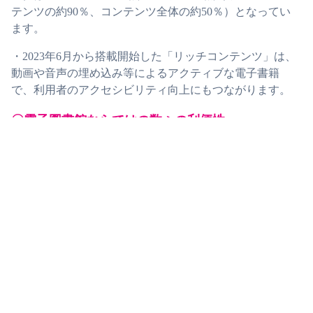
テンツの約90％、コンテンツ全体の約50％）となってい
ます。
・2023年6月から搭載開始した「リッチコンテンツ」は、
動画や音声の埋め込み等によるアクティブな電子書籍
で、利用者のアクセシビリティ向上にもつながります。
〇電子図書館ならではの数々の利便性
・LibrariEは「いつでも」「どこでも」利用できるサービ
スです。利用者はスマートフォン・タブレット・PCか
ら、365日・24時間、どこでも、ストリーミング方式で配
信される電子書籍を借りて読むことができます。
・「図書館まで遠い」「図書館に行く時間が作れない」
といった利用者へのサービス向上にもつながります。
・文字拡大・反転、自動ページ送り、音声読み上げ等の
機能により、高齢者や障がい者に配慮した図書館サービ
スの強化が実現できます。